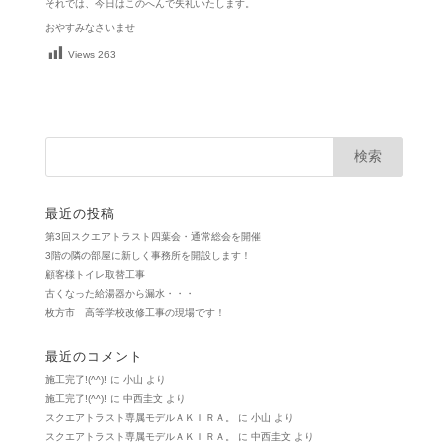
それでは、今日はこのへんで失礼いたします。
おやすみなさいませ
Views
263
最近の投稿
第3回スクエアトラスト四葉会・通常総会を開催
3階の隣の部屋に新しく事務所を開設します！
顧客様トイレ取替工事
古くなった給湯器から漏水・・・
枚方市 高等学校改修工事の現場です！
最近のコメント
施工完了!(^^)!
に
小山
より
施工完了!(^^)!
に
中西圭文
より
スクエアトラスト専属モデルＡＫＩＲＡ。
に
小山
より
スクエアトラスト専属モデルＡＫＩＲＡ。
に
中西圭文
より