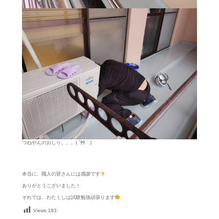
つねやんのおしり。。。( ´艸｀)
本当に、職人の皆さんには感謝です
ありがとうございました！
それでは、わたくしは試験勉強頑張ります
Views
183