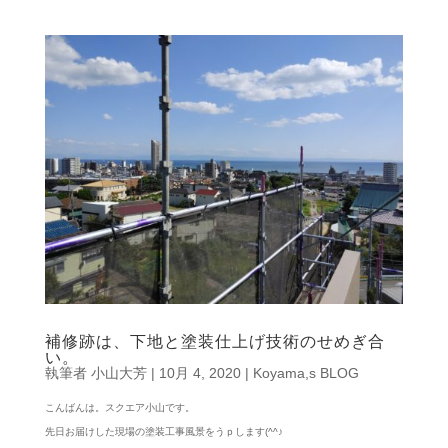
補修跡は、下地と塗装仕上げ技術のせめぎ合
い。
執筆者
小山大芳
|
10月 4, 2020
|
Koyama,s BLOG
こんばんは。スクエア小山です。
先日お届けした現場の塗装工事風景をうｐします(^^♪