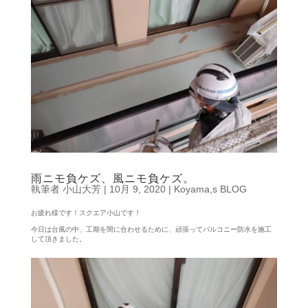
雨ニモ負ケズ、風ニモ負ケズ。
執筆者
小山大芳
|
10月 9, 2020
|
Koyama,s BLOG
お疲れ様です！スクエア小山です！
今日は台風の中、工期を間に合わせるために、頑張ってバルコニー防水を施工
して頂きました。