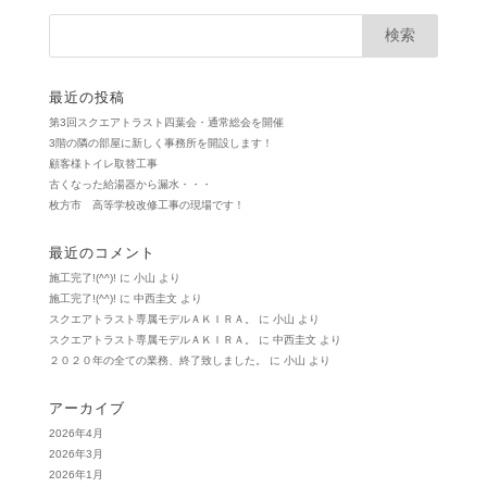
最近の投稿
第3回スクエアトラスト四葉会・通常総会を開催
3階の隣の部屋に新しく事務所を開設します！
顧客様トイレ取替工事
古くなった給湯器から漏水・・・
枚方市 高等学校改修工事の現場です！
最近のコメント
施工完了!(^^)!
に
小山
より
施工完了!(^^)!
に
中西圭文
より
スクエアトラスト専属モデルＡＫＩＲＡ。
に
小山
より
スクエアトラスト専属モデルＡＫＩＲＡ。
に
中西圭文
より
２０２０年の全ての業務、終了致しました。
に
小山
より
アーカイブ
2026年4月
2026年3月
2026年1月