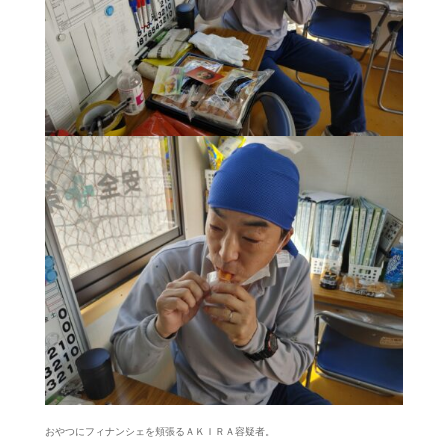
おやつにフィナンシェを頬張るＡＫＩＲＡ容疑者。