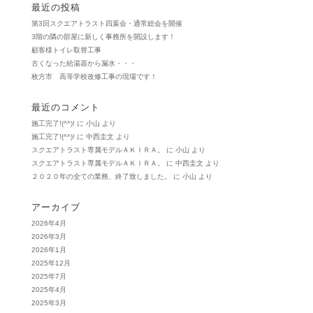
最近の投稿
第3回スクエアトラスト四葉会・通常総会を開催
3階の隣の部屋に新しく事務所を開設します！
顧客様トイレ取替工事
古くなった給湯器から漏水・・・
枚方市 高等学校改修工事の現場です！
最近のコメント
施工完了!(^^)!
に
小山
より
施工完了!(^^)!
に
中西圭文
より
スクエアトラスト専属モデルＡＫＩＲＡ。
に
小山
より
スクエアトラスト専属モデルＡＫＩＲＡ。
に
中西圭文
より
２０２０年の全ての業務、終了致しました。
に
小山
より
アーカイブ
2026年4月
2026年3月
2026年1月
2025年12月
2025年7月
2025年4月
2025年3月