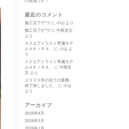
の現場です！
最近のコメント
施工完了!(^^)!
に
小山
より
施工完了!(^^)!
に
中西圭文
より
スクエアトラスト専属モデ
ルＡＫＩＲＡ。
に
小山
よ
り
スクエアトラスト専属モデ
ルＡＫＩＲＡ。
に
中西圭
文
より
２０２０年の全ての業務、
終了致しました。
に
小山
より
アーカイブ
2026年4月
2026年3月
2026年1月